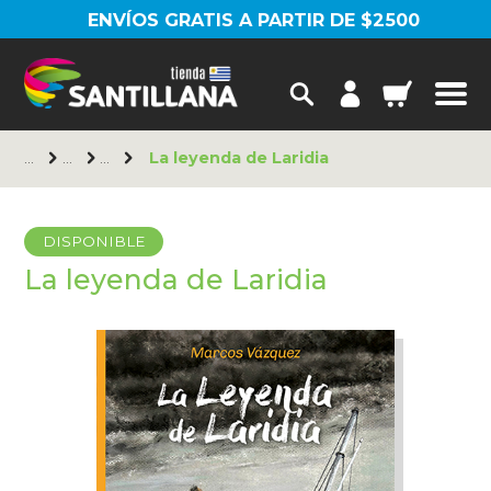
ENVÍOS GRATIS A PARTIR DE $2500
La leyenda de Laridia
DISPONIBLE
La leyenda de Laridia