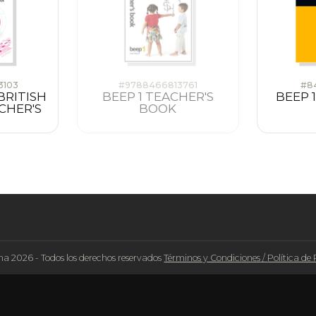
3103
#9788466813761
#8
BRITISH
BEEP 1 TEACHER'S
BEEP 
CHER'S
BOOK
na 2026 - Todos los derechos reservados
Términos y Condiciones
/
Política de