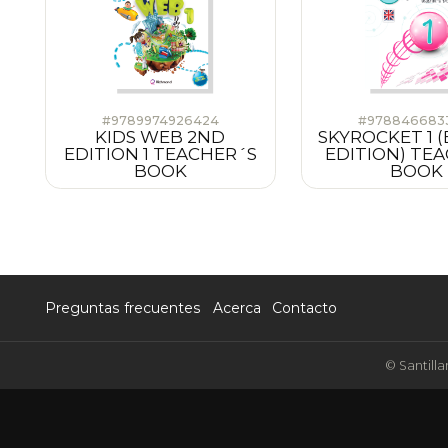
#9789974926424
#978846683
KIDS WEB 2ND
SKYROCKET 1 (
EDITION 1 TEACHER´S
EDITION) TEA
BOOK
BOOK
Preguntas frecuentes
Acerca
Contacto
© Santilla