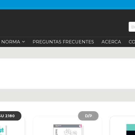
NORMA
PREGUNTAS FRECUENTES
ACERCA
C
$U 2180
D/P