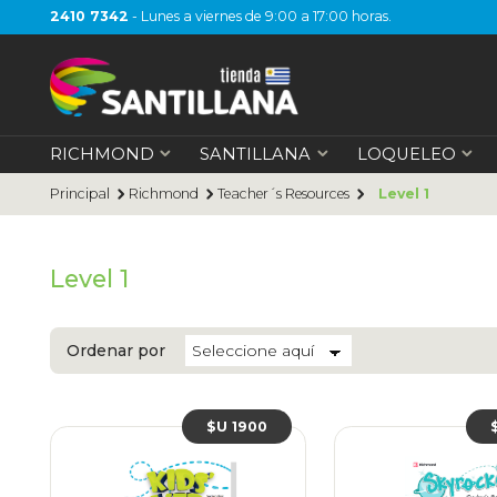
2410 7342
- Lunes a viernes de 9:00 a 17:00 horas.
RICHMOND
SANTILLANA
LOQUELEO
Principal
Richmond
Teacher´s Resources
Level 1
Level 1
Ordenar por
$U 1900