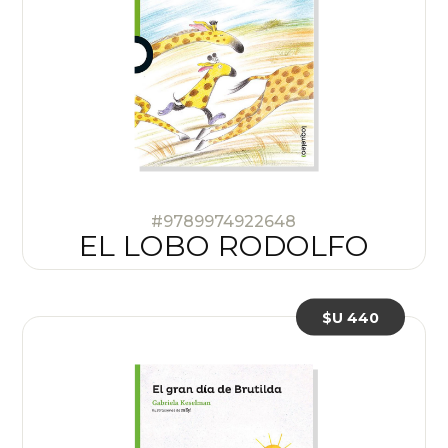
#9789974922648
EL LOBO RODOLFO
$U 440