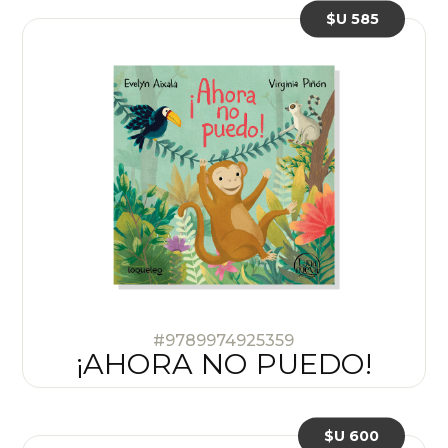
$U 585
#9789974925359
¡AHORA NO PUEDO!
$U 600