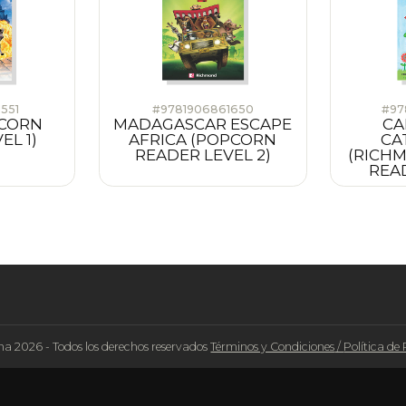
551
#9781906861650
#97
PCORN
MADAGASCAR ESCAPE
CA
EL 1)
AFRICA (POPCORN
CA
READER LEVEL 2)
(RICH
READ
na 2026 - Todos los derechos reservados
Términos y Condiciones
/
Política de