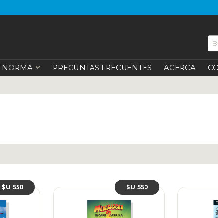
NORMA
PREGUNTAS FRECUENTES
ACERCA
C
$U 550
$U 550