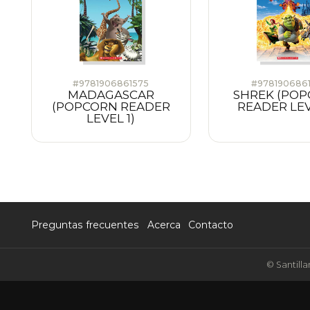
#9781906861575
#9781906861
MADAGASCAR
SHREK (PO
(POPCORN READER
READER LEV
LEVEL 1)
Preguntas frecuentes
Acerca
Contacto
© Santilla