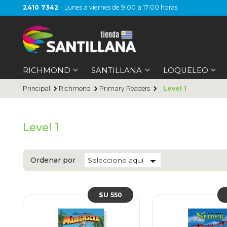
2410 7342
- Lunes a viernes de 9:00 a 17:00 horas.
RICHMOND
SANTILLANA
LOQUELEO
Principal
Richmond
Primary Readers
Level 1
Level 1
Ordenar por
$U 550