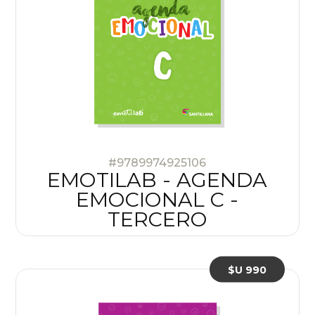
#9789974925106
EMOTILAB - AGENDA
EMOCIONAL C -
TERCERO
$U 990