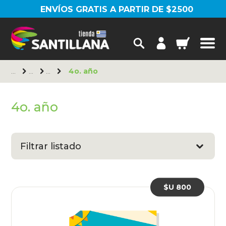
ENVÍOS GRATIS A PARTIR DE $2500
4o. año
4o. año
Filtrar listado
$U 800