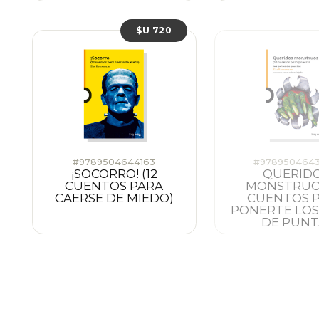
$U 720
#9789504644163
#978950464
¡SOCORRO! (12
QUERID
CUENTOS PARA
MONSTRUOS
CAERSE DE MIEDO)
CUENTOS 
PONERTE LOS
DE PUNT