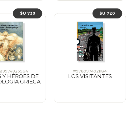
$U 730
$U 720
89974925564
#9789974921184
S Y HÉROES DE
LOS VISITANTES
OLOGÍA GRIEGA