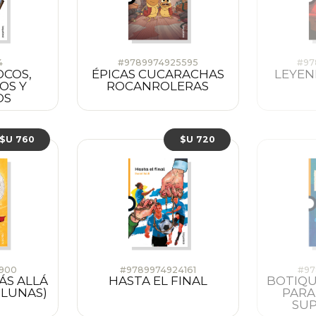
4
#9789974925595
#97
OCOS,
ÉPICAS CUCARACHAS
LEYEN
OS Y
ROCANROLERAS
OS
$U 760
$U 720
1900
#9789974924161
#97
ÁS ALLÁ
HASTA EL FINAL
BOTIQU
 LUNAS)
PARA
SU