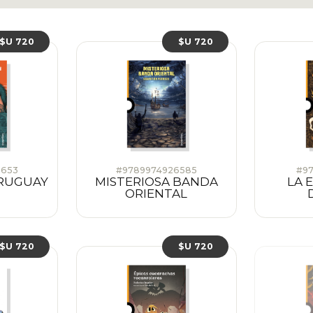
$U 720
$U 720
6653
#9789974926585
#97
URUGUAY
MISTERIOSA BANDA
LA 
ORIENTAL
$U 720
$U 720