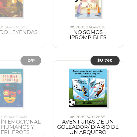
89504645597
#9789504647010
DO LEYENDAS
NO SOMOS
IRROMPIBLES
D/P
$U 760
89504666417
#9789974922655
ÍN EMOCIONAL
AVENTURAS DE UN
 HUMANOS Y
GOLEADOR/ DIARIO DE
PERHÉROES
UN ARQUERO