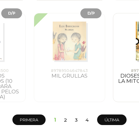
D/P
D/P
3500
#9789504647843
#97
OS
MIL GRULLAS
DIOSE
 (10
LA MIT
PARA
 PELOS
A)
1
2
3
4
PRIMERA
ÚLTIMA