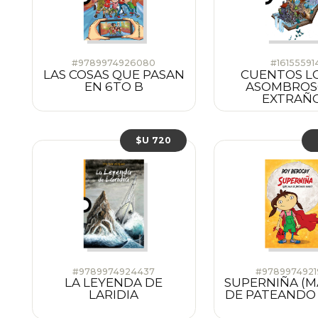
#9789974926080
#16155591
LAS COSAS QUE PASAN
CUENTOS L
EN 6TO B
ASOMBROS
EXTRAÑ
$U 720
#9789974924437
#978997492
LA LEYENDA DE
SUPERNIÑA (M
LARIDIA
DE PATEANDO