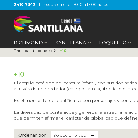
2410 7342
- Lunes a viernes de 9:00 a 17:00 horas.
RICHMOND
SANTILLANA
LOQUELEO
Principal
Loqueleo
+10
+10
El amplio catálogo de literatura infantil, con sus dos seri
a través de un mediador (colegio, familia, librería, bibliot
Es el momento de identificarse con personajes y con auto
La diversidad de contenidos y géneros, la estrecha relació
que permiten afirmar el carácter de globalidad que define
Ordenar por