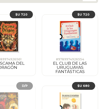
$U 720
$U 720
89974926561
#9789974926554
ESCAMA DEL
EL CLUB DE LAS
DRAGÓN
URUGUAYAS
FANTÁSTICAS
D/P
$U 680