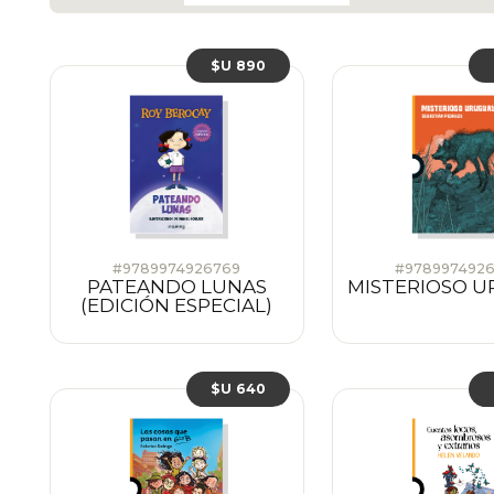
$U 890
#9789974926769
#978997492
PATEANDO LUNAS
MISTERIOSO 
(EDICIÓN ESPECIAL)
$U 640