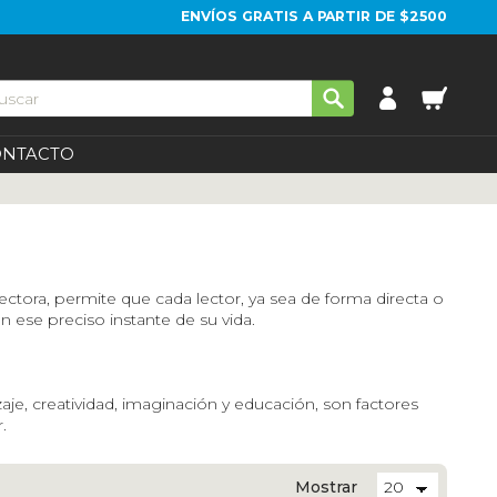
ENVÍOS GRATIS A PARTIR DE $2500
ONTACTO
lectora, permite que cada lector, ya sea de forma directa o
en ese preciso instante de su vida.
aje, creatividad, imaginación y educación, son factores
r.
Mostrar