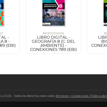
03
#630000006
#
TAL -
LIBRO DIGITAL -
LIBR
 8 -
GEOGRAFÍA 8 (C. DEL
BI
9 (EBI)
AMBIENTE) -
CONEXI
CONEXIONES 789 (EBI)
na 2026 - Todos los derechos reservados
Términos y Condiciones
/
Política de