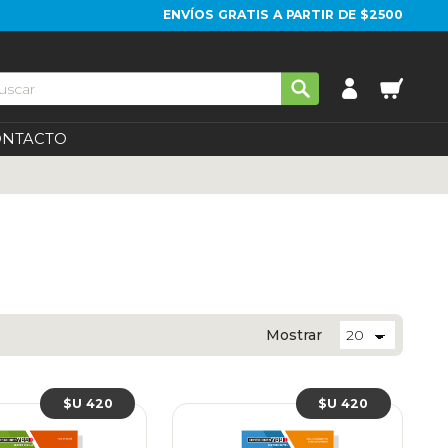
ENVÍOS GRATIS A PARTIR DE $2500
ONTACTO
Mostrar
$U 420
$U 420