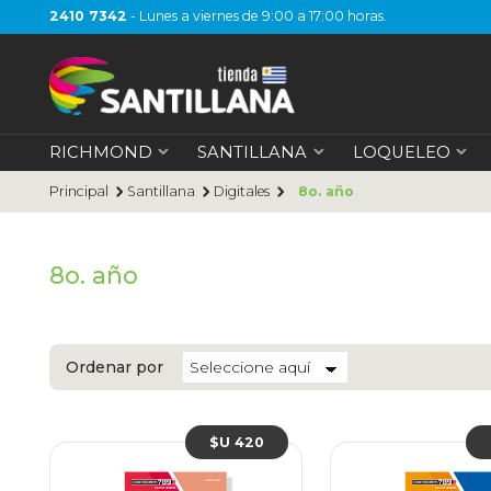
2410 7342
- Lunes a viernes de 9:00 a 17:00 horas.
RICHMOND
SANTILLANA
LOQUELEO
Principal
Santillana
Digitales
8o. año
8o. año
Ordenar por
$U 420