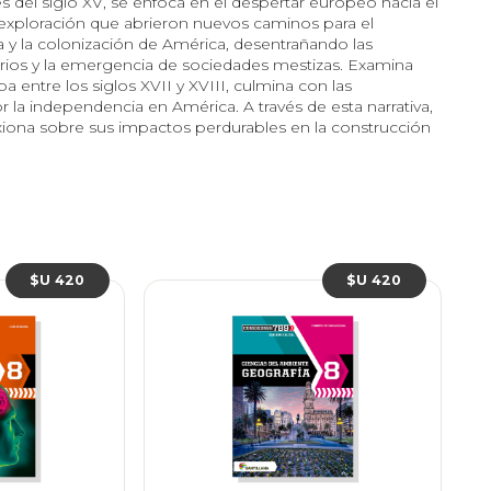
vés del siglo XV, se enfoca en el despertar europeo hacia el
exploración que abrieron nuevos caminos para el
a y la colonización de América, desentrañando las
arios y la emergencia de sociedades mestizas. Examina
 entre los siglos XVII y XVIII, culmina con las
r la independencia en América. A través de esta narrativa,
lexiona sobre sus impactos perdurables en la construcción
$U 420
$U 420