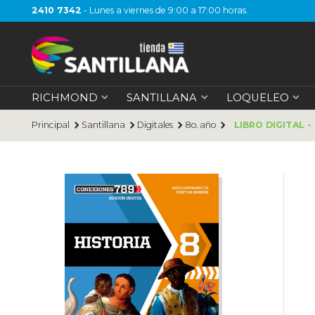
2410 7342
- Lunes a viernes de 9:00 a 17:00 horas.
RICHMOND
SANTILLANA
LOQUELEO
Principal
Santillana
Digitales
8o. año
LIBRO DIGITAL - 