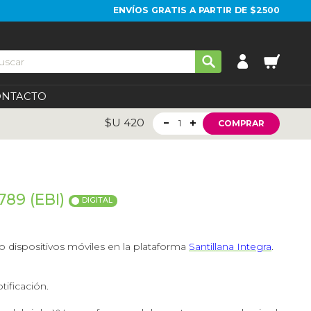
ENVÍOS GRATIS A PARTIR DE $2500
ONTACTO
$U
420
1
COMPRAR
789 (EBI)
DIGITAL
 o dispositivos móviles en la plataforma
Santillana Integra
.
tificación.