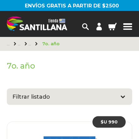
ENVÍOS GRATIS A PARTIR DE $2500
7o. año
7o. año
Filtrar listado
$U 990