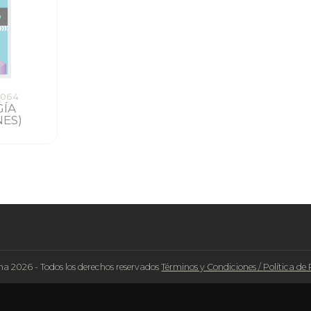
9064
GÍA
ES)
na 2026 - Todos los derechos reservados
Términos y Condiciones
/
Política de