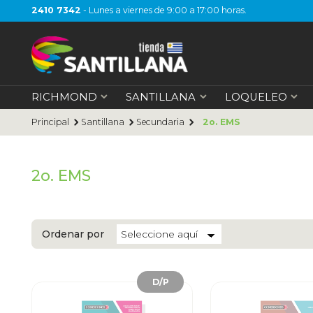
2410 7342
- Lunes a viernes de 9:00 a 17:00 horas.
RICHMOND
SANTILLANA
LOQUELEO
Principal
Santillana
Secundaria
2o. EMS
2o. EMS
Ordenar por
D/P