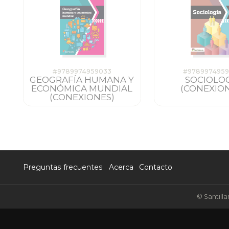
#9789974959033
#978997495
GEOGRAFÍA HUMANA Y
SOCIOLO
ECONÓMICA MUNDIAL
(CONEXION
(CONEXIONES)
Preguntas frecuentes
Acerca
Contacto
© Santilla