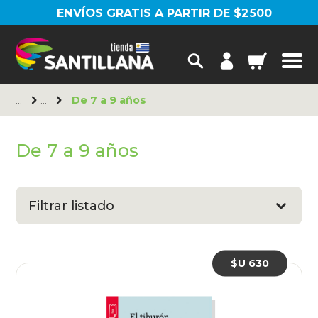
ENVÍOS GRATIS A PARTIR DE $2500
De 7 a 9 años
De 7 a 9 años
Filtrar listado
$U 630