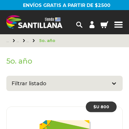
ENVÍOS GRATIS A PARTIR DE $2500
5o. año
5o. año
Filtrar listado
$U 800