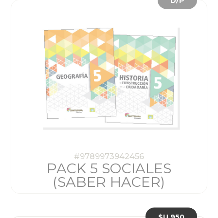
D/P
#9789973942456
PACK 5 SOCIALES
(SABER HACER)
$U 950