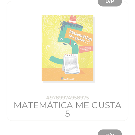
D/P
#9789974958975
MATEMÁTICA ME GUSTA
5