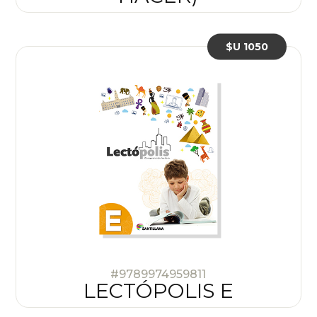
$U 1050
#9789974959811
LECTÓPOLIS E