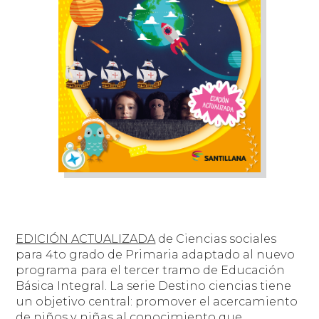
EDICIÓN ACTUALIZADA
de Ciencias sociales
para 4to grado de Primaria adaptado al nuevo
programa para el tercer tramo de Educación
Básica Integral. La serie Destino ciencias tiene
un objetivo central: promover el acercamiento
de niños y niñas al conocimiento que