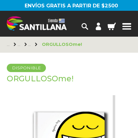
ENVÍOS GRATIS A PARTIR DE $2500
ORGULLOSOme!
DISPONIBLE
ORGULLOSOme!