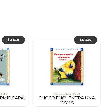
$U 530
$U 530
0313
9789974920538
RMIR PAPÁ!
CHOCO ENCUENTRA UNA
MAMÁ