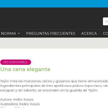
NORMA
PREGUNTAS FRECUENTES
ACERCA
C
NO DISPONIBLE
Una cena elegante
Tejón mira las manzanas, raíces y gusanos que tiene almacenado
ingredientes principales de tres apetitosos platos: topo-taco, ra
escapan y sin saberlo, se esconden en la guarida de Tejón.
Autora: Keiko Kasza
Ilustradora: Keiko Kasza