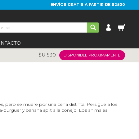
ENVÍOS GRATIS A PARTIR DE $2500
ONTACTO
$U
530
DISPONIBLE PRÓXIMAMENTE
s, pero se muere por una cena distinta. Persigue a los
ta-burguer y banana split a la conejo. Los animales