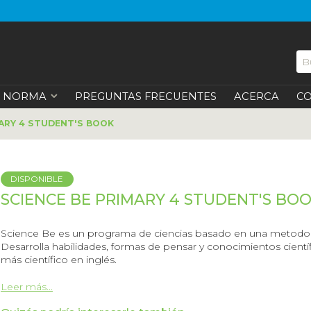
NORMA
PREGUNTAS FRECUENTES
ACERCA
C
MARY 4 STUDENT'S BOOK
DISPONIBLE
SCIENCE BE PRIMARY 4 STUDENT'S BO
Science Be es un programa de ciencias basado en una metodolo
Desarrolla habilidades, formas de pensar y conocimientos cientí
más científico en inglés.
Leer más...