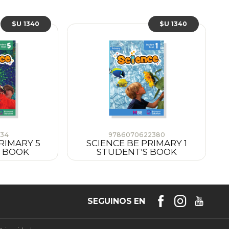
$U 1340
$U 1340
34
9786070622380
RIMARY 5
SCIENCE BE PRIMARY 1
S BOOK
STUDENT'S BOOK
SEGUINOS EN