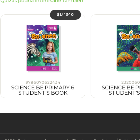
Quizás podría interesarle también
$U 1340
9786070622434
2320060
SCIENCE BE PRIMARY 6
SCIENCE BE P
STUDENT'S BOOK
STUDENT'