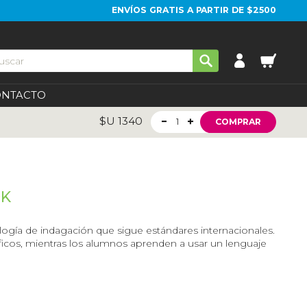
ENVÍOS GRATIS A PARTIR DE $2500
ONTACTO
$U
1340
1
COMPRAR
OK
gía de indagación que sigue estándares internacionales.
ficos, mientras los alumnos aprenden a usar un lenguaje