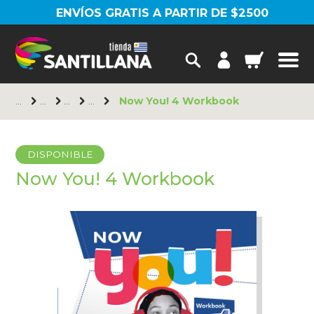
ENVÍOS GRATIS A PARTIR DE $2500
Now You! 4 Workbook
DISPONIBLE
Now You! 4 Workbook