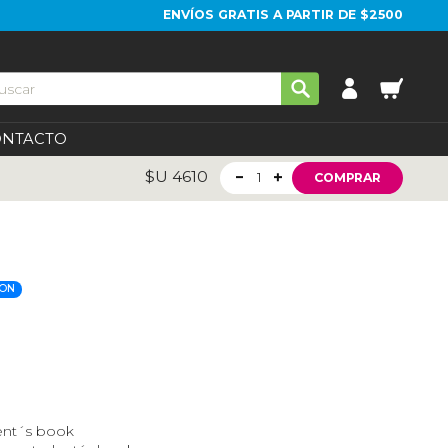
ENVÍOS GRATIS A PARTIR DE $2500
ONTACTO
$U
4610
1
COMPRAR
ION
nt´s book​