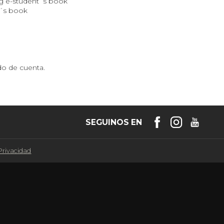
 e-student´s book​
´s book​
ado de cuenta.
SEGUINOS EN
 Privacidad