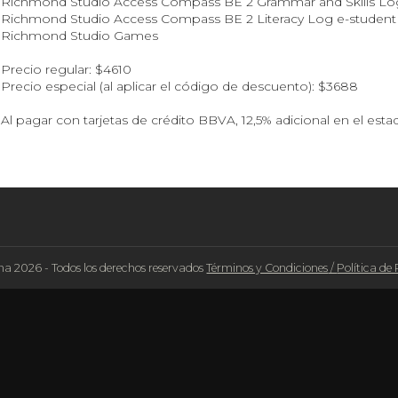
Richmond Studio Access Compass BE 2 Grammar and Skills Log
Richmond Studio Access Compass BE 2 Literacy Log e-student
Richmond Studio Games
Precio regular: $4610
Precio especial (al aplicar el código de descuento): $3688
Al pagar con tarjetas de crédito BBVA, 12,5% adicional en el est
na 2026 - Todos los derechos reservados
Términos y Condiciones
/
Política de