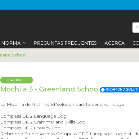
NORMA
PREGUNTAS FRECUENTES
ACERCA
C
nland School
DISPONIBLE
Mochila 3 - Greenland School
RICHMOND SOLUT
La Mochila de Richmond Solution para tercer año incluye:
Compass BE 2 Language Log​
Compass BE 2 Grammar and Skills Log​
Compass BE 2 Literacy Log​
Richmond Studio Access Compass BE 2 Language Log e-stude