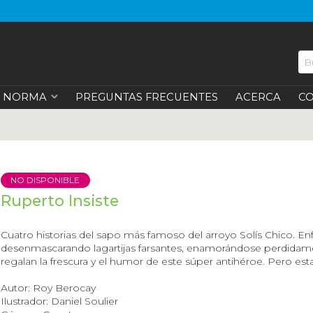
NORMA
PREGUNTAS FRECUENTES
ACERCA
C
NO DISPONIBLE
Ruperto Insiste
Cuatro historias del sapo más famoso del arroyo Solís Chico. En
desenmascarando lagartijas farsantes, enamorándose perdidame
regalan la frescura y el humor de este súper antihéroe. Pero est
Autor: Roy Berocay
Ilustrador: Daniel Soulier