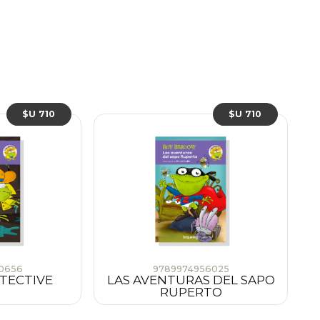
$U 710
$U 710
0656
9789974956025
TECTIVE
LAS AVENTURAS DEL SAPO
RUPERTO