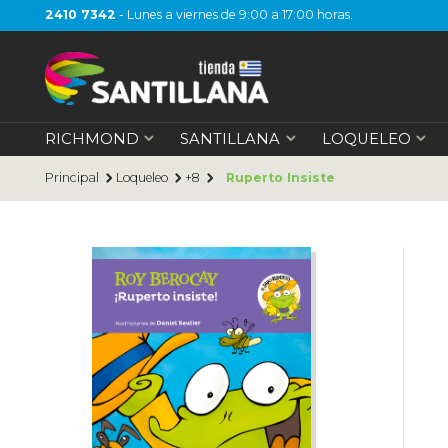
2410 7342
- Lunes a viernes de 9:00 a 17:00 horas.
RICHMOND
SANTILLANA
LOQUELEO
Principal
Loqueleo
+8
Ruperto Insiste