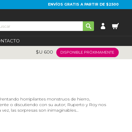
ENVÍOS GRATIS A PARTIR DE $2500
ONTACTO
$U
600
DISPONIBLE PRÓXIMAMENTE
frentando horripilantes monstruos de hierro,
nte o discutiendo con su autor; Ruperto y Roy nos
a vez, las sorpresas son inimaginables…