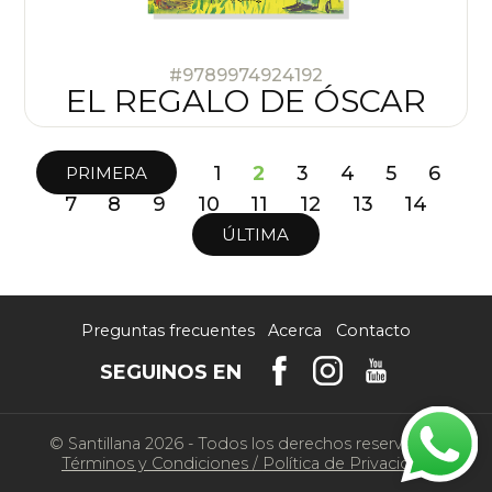
#9789974924192
EL REGALO DE ÓSCAR
1
2
3
4
5
6
PRIMERA
7
8
9
10
11
12
13
14
ÚLTIMA
Preguntas frecuentes
Acerca
Contacto
SEGUINOS EN
© Santillana 2026 - Todos los derechos reservados
Términos y Condiciones
/
Política de Privacidad