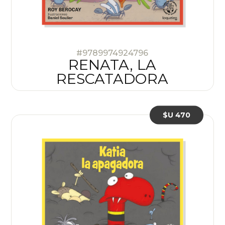
#9789974924796
RENATA, LA
RESCATADORA
$U 470