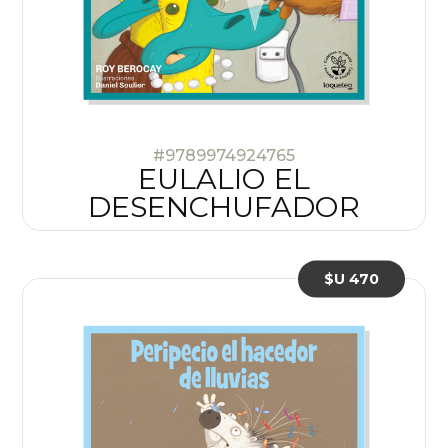
#9789974924765
EULALIO EL
DESENCHUFADOR
$U 470